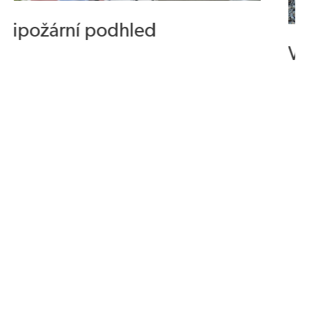
Vyvýšené záhonky