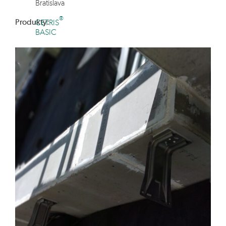
Bratislava
®
Produkty:
CETRIS
BASIC