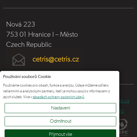
Nová 223
753 01 Hranice I – Město
Czech Republic
Používání souborů Cookie
Používáme cookies pro obsah, funkce a analýzu. Údaje můžeme sdílet s
reklamními a analytickými partnery, kteří je mohou spojit s informacemi z
jejich služeb. Více v
zásadách ochrany osobních údajů
.
© 2025 CIDEM Hranice a.s., –
www.cidem.cz
,
www.cetris.cz
Nastavení
Interní pošta
|
Ochrana osobních údajů
|
WHISTLEBLOWING
Odmítnout
Přijmout vše