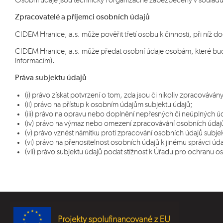
Osobní údaje jsou technicky i organizačně zabezpečeny v souladu
Zpracovatelé a příjemci osobních údajů
CIDEM Hranice, a.s. může pověřit třetí osobu k činnosti, při níž d
CIDEM Hranice, a.s. může předat osobní údaje osobám, které budo
informacím).
Práva subjektu údajů
(i) právo získat potvrzení o tom, zda jsou či nikoliv zpracovává
(ii) právo na přístup k osobním údajům subjektu údajů;
(iii) právo na opravu nebo doplnění nepřesných či neúplných úd
(iv) právo na výmaz nebo omezení zpracovávání osobních údajů
(v) právo vznést námitku proti zpracování osobních údajů subje
(vi) právo na přenositelnost osobních údajů k jinému správci ú
(vii) právo subjektu údajů podat stížnost k Úřadu pro ochranu o