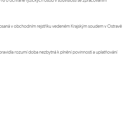
6 o ochraně fyzických osob v souvislosti se zpracováním
zapsaná v obchodním rejstříku vedeném Krajským soudem v Ostravě
idla rozumí doba nezbytná k plnění povinností a uplatňování