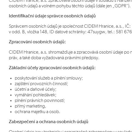
CIDEM Hranice, a.s. zpracovává osobní údaje v souladu s Naříze
osobních údajů a volném pohybu těchto údajů (dále jen „GDPR“).
Identifikační údaje správce osobních údajů
Správcem osobních údajů je společnost CIDEM Hranice, a.s., IČ:
v odd. B, vložka 148, ID datové schránky: 47suygw, tel.: 581 676 
Zpracování osobních údajů:
CIDEM Hranice, a.s. shromažďuje a zpracovává osobní údaje po 
práv, a také doba vyžadovaná právními předpisy.
Základní účely zpracování osobních údajů:
poskytování služeb a plnění smlouvy;
zajištění provozních činností;
účetní a daňové účely;
vymáhání pohledávek;
plnění právních povinností;
přímý marketing,
ochrana majetku a osob.
Zabezpečení a ochrana osobních údajů