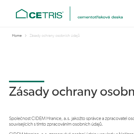
Nacházíte se zde: Masarykova univerzita Lidé se mohou těšit na d
Home
Zásady ochrany osobních údajů
Zásady ochrany osobn
Společnost CIDEM Hranice, a.s. jakožto správce a zpracovatel oso
souvisejících s tímto zpracováním osobních údajů.