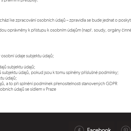
 s právními předpisy.
ochází ke zpracování osobních údajů – zpravidla se bude jednat o poskyt
u oprávněny k přístupu k osobním údajům (např. soudy, orgány činné v
ny osobní údaje subjektu údajů;
ajů subjektu údajů;
 subjektu údajů, pokud jsou k tomu splněny příslušné podmínky;
ktu údajů;
dajů, a to při splnění podmínek přenositelnosti stanovených GDPR
sobních údajů se sídlem v Praze