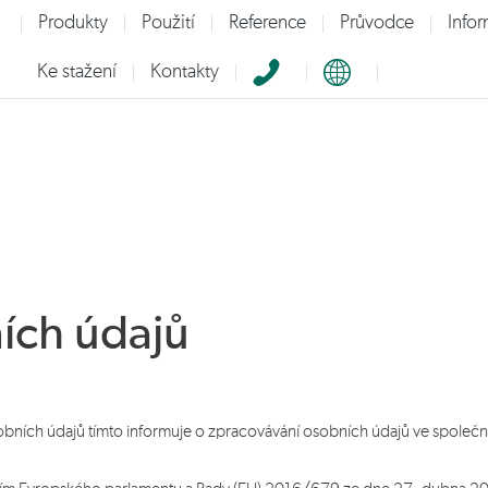
Produkty
Použití
Reference
Průvodce
Info
Ke stažení
Kontakty
alší informace:
ích údajů
bních údajů tímto informuje o zpracovávání osobních údajů ve společno