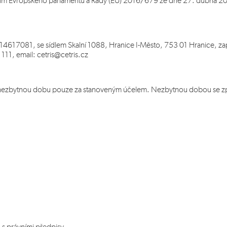
ním Evropského parlamentu a Rady (EU) 2016/679 ze dne 27. dubna 201
 14617081, se sídlem Skalní 1088, Hranice I-Město, 753 01 Hranice, 
111, email: cetris@cetris.cz
nezbytnou dobu pouze za stanoveným účelem. Nezbytnou dobou se zprav