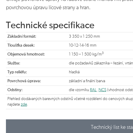
povrchovou úpravu lícové strany a hran.
Technické specifikace
Základní formát:
3 350 x 1 250 mm
Tloušťka desek:
10-12-14-16 mm
3
Objemová hmotnost:
1 150 – 1 500 kg/m
Služba:
dle požadavků zákazníka – řezání, vrtán
Typ reliéfu:
hladká
Povrchová úprava:
základní a finální barva
Odstíny:
dle vzorníku
RAL
,
NCS
(vhodnost odstí
Přehled dodávaných barevných odstínů včetně rozdělení do cenových skupin 
najdete
zde
.
Technický list ke st