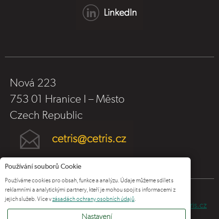
Nová 223
753 01 Hranice I – Město
Czech Republic
Používání souborů Cookie
Používáme cookies pro obsah, funkce a analýzu. Údaje můžeme sdílet s
reklamními a analytickými partnery, kteří je mohou spojit s informacemi z
jejich služeb. Více v
zásadách ochrany osobních údajů
.
© 2025 CIDEM Hranice a.s., –
www.cidem.cz
,
www.cetris.cz
Nastavení