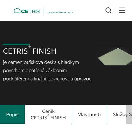
®
CETRIS
FINISH
je cementotřísková deska s hladkým
povrchem opatřená základním
podnátěrem a finální povrchovou úpravou
Ceník
Popis
Vlastnosti
Služby &
®
CETRIS
FINISH