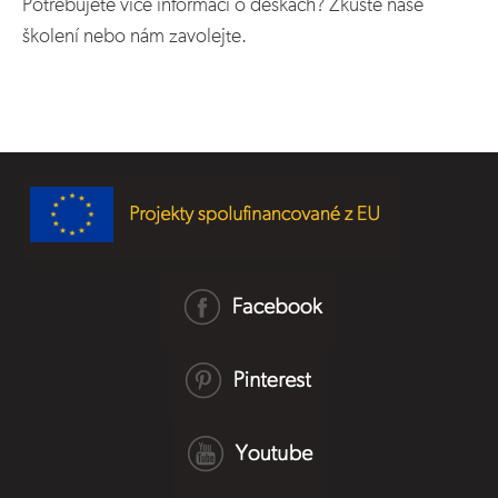
Potřebujete více informací o deskách? Zkuste naše
školení nebo nám zavolejte.