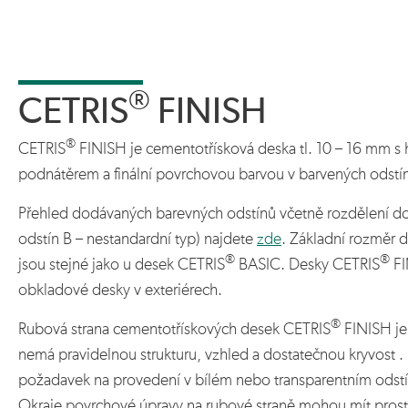
®
CETRIS
FINISH
®
CETRIS
FINISH je cementotřísková deska tl. 10 – 16 mm 
podnátěrem a finální povrchovou barvou v barvených odstí
Přehled dodávaných barevných odstínů včetně rozdělení do 
odstín B – nestandardní typ) najdete
zde
. Základní rozměr 
®
®
jsou stejné jako u desek CETRIS
BASIC. Desky CETRIS
FI
obkladové desky v exteriérech.
®
Rubová strana cementotřískových desek CETRIS
FINISH je
nemá pravidelnou strukturu, vzhled a dostatečnou kryvost .
požadavek na provedení v bílém nebo transparentním odst
Okraje povrchové úpravy na rubové straně mohou mít prostř