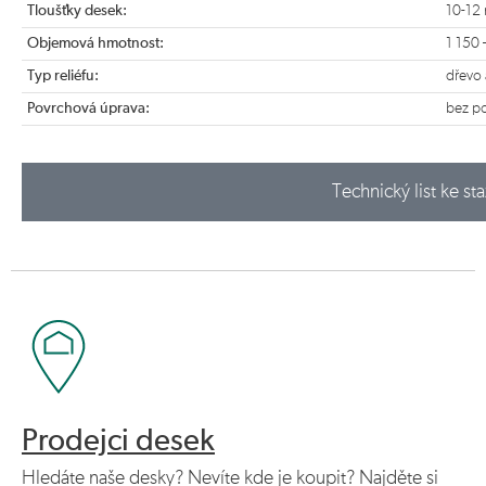
Tloušťky desek:
10-12
Objemová hmotnost:
1 150 
Typ reliéfu:
dřevo 
Povrchová úprava:
bez p
Technický list ke st
Prodejci desek
Hledáte naše desky? Nevíte kde je koupit? Najděte si