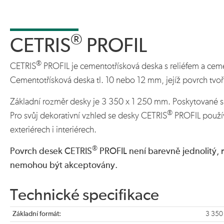
®
CETRIS
PROFIL
®
CETRIS
PROFIL je cementotřísková deska s reliéfem a c
Cementotřísková deska tl. 10 nebo 12 mm, jejíž povrch tvoří r
Základní rozměr desky je 3 350 x 1 250 mm. Poskytované sl
®
Pro svůj dekorativní vzhled se desky CETRIS
PROFIL použív
exteriérech i interiérech.
®
Povrch desek CETRIS
PROFIL není barevně jednolitý,
nemohou být akceptovány.
Technické specifikace
Základní formát:
3 350