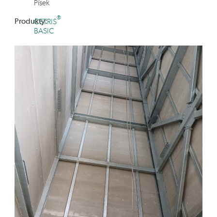
Písek
®
Produkty:
CETRIS
BASIC