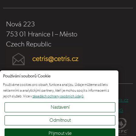
Nová 223
753 01 Hranice I – Město
Czech Republic
Používání souborů Cookie
Používáme cookies pro obsah, funkce a analýzu. Údaje můžeme sdílet s
reklamními a analytickými partnery, kteří je mohou spojit s informacemi z
jejich služeb. Více v
zásadách ochrany osobních údajů
.
© 2025 CIDEM Hranice a.s., –
www.cidem.cz
,
www.cetris.cz
Nastavení
Interní pošta
|
Ochrana osobních údajů
|
WHISTLEBLOWING
Odmítnout
Přijmout vše