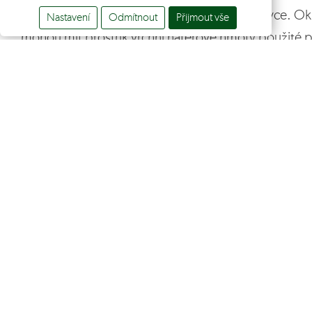
odstínu musí být předem uveden v objednávce. Okr
Nastavení
Odmítnout
Přijmout vše
mohou mít prostřik vrchní nátěrové hmoty použité p
Technické specifikace
Základní formát:
3 350 x 1 250 mm
Tloušťky desek:
10-12 mm
3
Objemová hmotnost:
1 150 – 1 500 kg/m
Typ reliéfu:
břidlice a dřevo
Služba:
dle požadavků zákazníka – řezání, vrt
Povrchová úprava:
základní a finální barva
Odstíny:
dle vzorníku
RAL
,
NCS
(vhodnost ods
Přehled dodávaných barevných odstínů včetně rozdělení do cenových skupin
najdete
zde
.