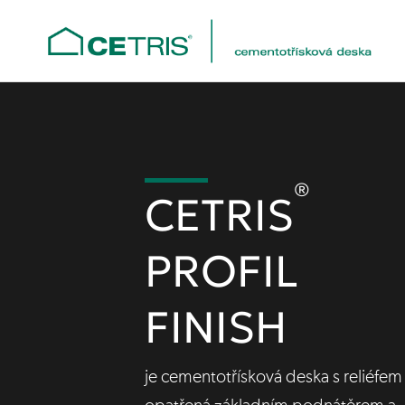
®
CETRIS
PROFIL
FINISH
je cementotřísková deska s reliéfem