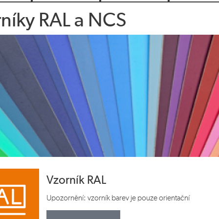
níky RAL a NCS
Vzorník RAL
Upozornění: vzorník barev je pouze orientační