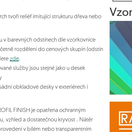
Vzor
 tvoří reliéf imitující strukturu dřeva nebo
ou v barevných odstínech dle vzorkovnice
četně rozdělení do cenových skupin (odstín
jdete
zde
.
ané služby jsou stejné jako u desek
y
ádní obkladové desky v exteriérech i
OFIL FINISH je opatřena ochranným
u, vzhled a dostatečnou kryvost . Nátěr
provedení v bílém nebo transparentním