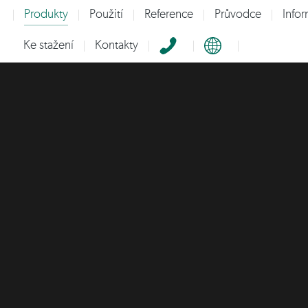
Produkty
Použití
Reference
Průvodce
Info
Ke stažení
Kontakty