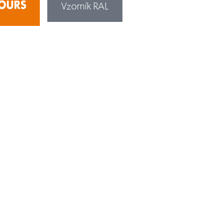
Vzorník RAL
Vzorník NCS
Upozornění: vzorník barev je pouze orientační
Vzorník NCS