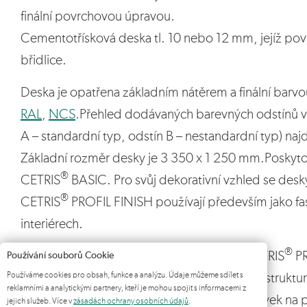
finální povrchovou úpravou.
Cementotřísková deska tl. 10 nebo 12 mm, jejíž povrch
břidlice.
Deska je opatřena základním nátěrem a finální barv
RAL
,
NCS
.Přehled dodávaných barevných odstínů v
A – standardní typ, odstín B – nestandardní typ) na
Základní rozměr desky je 3 350 x 1 250 mm.Poskytov
®
CETRIS
BASIC. Pro svůj dekorativní vzhled se desk
®
CETRIS
PROFIL FINISH používají především jako fas
interiérech.
®
Rubová strana cementotřískových desek CETRIS
PR
Používání souborů Cookie
Používáme cookies pro obsah, funkce a analýzu. Údaje můžeme sdílet s
základním nátěrem, který nemá pravidelnou struktur
reklamními a analytickými partnery, kteří je mohou spojit s informacemi z
nemá specifikovaný barevný odstín, požadavek na 
jejich služeb. Více v
zásadách ochrany osobních údajů
.