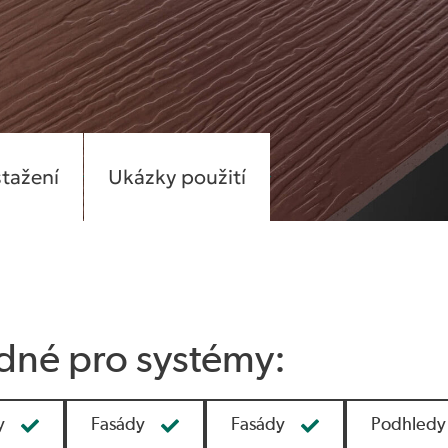
stažení
Ukázky použití
dné pro systémy:
y
Fasády
Fasády
Podhledy 