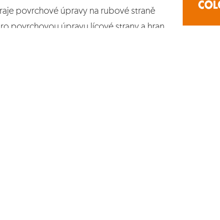
aje povrchové úpravy na rubové straně
ro povrchovou úpravu lícové strany a hran.
ání otvorů, srážení hran
tínu konzultujte s výrobcem)
 (odstín A – standardní typ, odstín B – nestandardní typ)