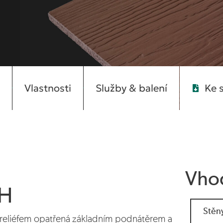
Vlastnosti
Služby & balení
Ke 
Vho
SH
Stěn
 reliéfem opatřená základním podnátěrem a