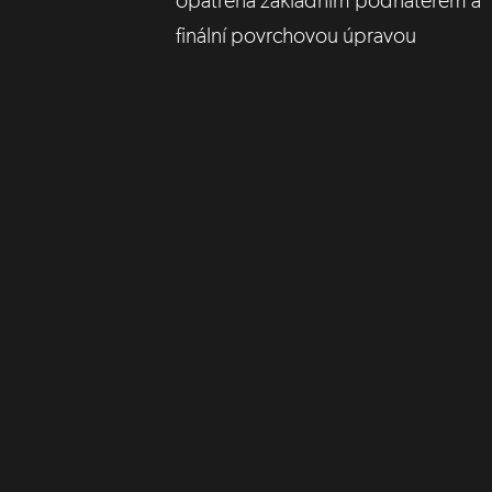
opatřená základním podnátěrem a
finální povrchovou úpravou