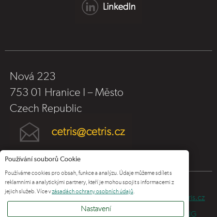
Nová 223
753 01 Hranice I – Město
Czech Republic
Používání souborů Cookie
Používáme cookies pro obsah, funkce a analýzu. Údaje můžeme sdílet s
reklamními a analytickými partnery, kteří je mohou spojit s informacemi z
jejich služeb. Více v
zásadách ochrany osobních údajů
.
© 2025 CIDEM Hranice a.s., –
www.cidem.cz
,
www.cetris.cz
Nastavení
Interní pošta
|
Ochrana osobních údajů
|
WHISTLEBLOWING