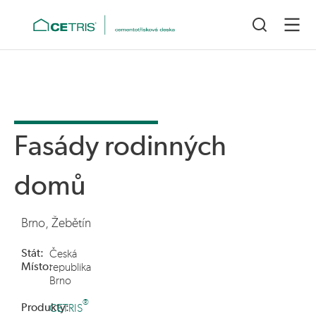
Fasády rodinných
domů
Brno, Žebětín
Stát:
Česká
Místo:
republika
Brno
®
Produkty:
CETRIS