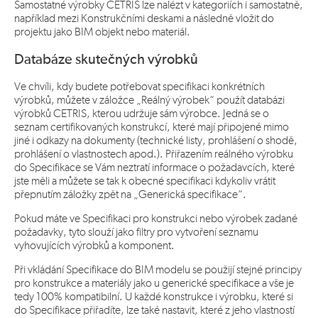
Samostatné výrobky CETRIS lze nalézt v kategoriích i samostatně,
například mezi Konstrukčními deskami a následně vložit do
projektu jako BIM objekt nebo materiál.
Databáze skutečných výrobků
Ve chvíli, kdy budete potřebovat specifikaci konkrétních
výrobků, můžete v záložce „Reálný výrobek“ použít databázi
výrobků CETRIS, kterou udržuje sám výrobce. Jedná se o
seznam certifikovaných konstrukcí, které mají připojené mimo
jiné i odkazy na dokumenty (technické listy, prohlášení o shodě,
prohlášení o vlastnostech apod.). Přiřazením reálného výrobku
do Specifikace se Vám neztratí informace o požadavcích, které
jste měli a můžete se tak k obecné specifikaci kdykoliv vrátit
přepnutím záložky zpět na „Generická specifikace“.
Pokud máte ve Specifikaci pro konstrukci nebo výrobek zadané
požadavky, tyto slouží jako filtry pro vytvoření seznamu
vyhovujících výrobků a komponent.
Při vkládání Specifikace do BIM modelu se použijí stejné principy
pro konstrukce a materiály jako u generické specifikace a vše je
tedy 100% kompatibilní. U každé konstrukce i výrobku, které si
do Specifikace přiřadíte, lze také nastavit, které z jeho vlastností