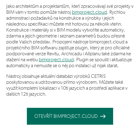
Jako architektům a projektantům, kteří zpracovávají své projekty v
BIM vám v tomto pomůže nástroj
bimproject.cloud
. Rychlou
administraci požadavků na konstrukce a výrobky i jejich
následnou specifikaci můžete mít hotovou za několik vteřin.
Konstrukce i materiály si v BIM modelu vytvoříte automaticky,
zdarma a jejich geometrie i seznam parametrů budou přesně
podle Vašich představ. Propojení nástroje bimproject.cloud a
projekčního BIM softwaru zajišťuje plugin, který je pro oficiálně
podporované verze Revitu, Archicadu i Allplanu také zdarma ke
stažení na webu
bimproject.cloud
. Plugin se spouští i aktualizuje
automaticky a nemusíte se o něj po instalaci už nijak starat.
Nástroj obsahuje aktuální databázi výrobků CETRIS
poskytovanou a udržovanou přímo výrobcem. Můžete také
využít kompletní lokalizaci v 10ti jazycích a prostředí aplikace v
dalších 12ti jazycích.
OTEVŘÍT BIMPROJECT.CLOUD