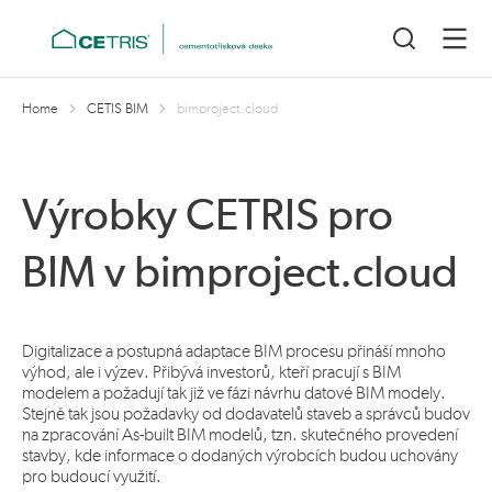
Nacházíte se zde: Masarykova univerzita Lidé se mohou těšit na
Home
CETIS BIM
bimproject.cloud
další informace:
Výrobky CETRIS pro
BIM v bimproject.cloud
Digitalizace a postupná adaptace BIM procesu přináší mnoho
výhod, ale i výzev. Přibývá investorů, kteří pracují s BIM
modelem a požadují tak již ve fázi návrhu datové BIM modely.
Stejně tak jsou požadavky od dodavatelů staveb a správců budov
na zpracování As-built BIM modelů, tzn. skutečného provedení
stavby, kde informace o dodaných výrobcích budou uchovány
pro budoucí využití.