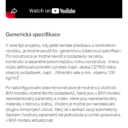
Generická specifikace
V rané fázi projektu, kdy ještě nemáte představu o konkrétním
výrobku, je možné použít tzv. generickou (obecnou) specifikaci.
Pro konstrukce je možné navolit si požadavky na celou
konstrukci a separátně potom každou vrstvu konstrukce. Vrstvu
může definovat konkrétní výrobek (např. deska CETRIS) nebo
obecný požadavek, např. „Minerální vata o min. objemu 100
kg/m3“.
Po nakonfigurování obecné konstrukce je možné si ji vložit do
BIM modelu včetně těchto požadavků, které jsou v BIM modelu
reprezentovány parametry a vrstev, které jsou reprezentovány
materiály s řezovou šrafou. Vložení je možné po nainstalování
pluginu bimproject.cloud, který se s aplikací spojí automaticky.
Seznam i hodnoty parametrů lze jednoduše a rychle upravovat a
v BIM modelu aktualizovat.