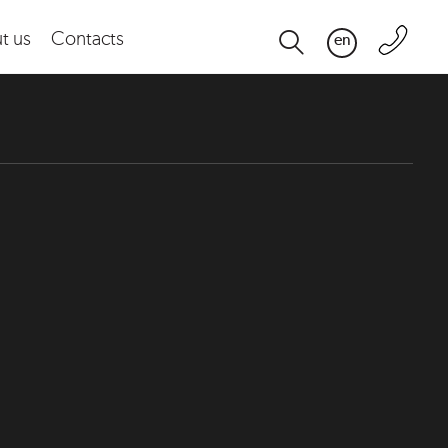
t us
Contacts
en