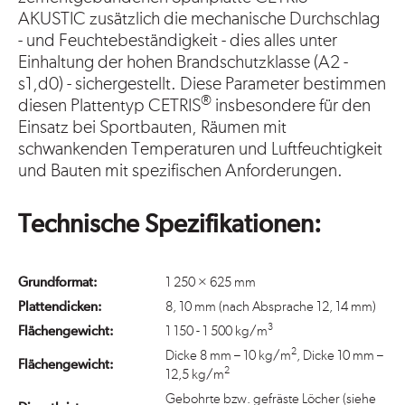
AKUSTIC zusätzlich die mechanische Durchschlag
- und Feuchtebeständigkeit - dies alles unter
Einhaltung der hohen Brandschutzklasse (A2 -
s1,d0) - sichergestellt. Diese Parameter bestimmen
®
diesen Plattentyp CETRIS
insbesondere für den
Einsatz bei Sportbauten, Räumen mit
schwankenden Temperaturen und Luftfeuchtigkeit
und Bauten mit spezifischen Anforderungen.
Technische Spezifikationen:
Grundformat:
1 250 × 625 mm
Plattendicken:
8, 10 mm (nach Absprache 12, 14 mm)
3
Flächengewicht:
1 150 - 1 500 kg/m
2
Dicke 8 mm – 10 kg/m
, Dicke 10 mm –
Flächengewicht:
2
12,5 kg/m
Gebohrte bzw. gefräste Löcher (siehe