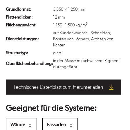
Grundformat:
3 350 × 1 250 mm
Plattendicken:
12 mm
3
Flächengewicht:
1 150 - 1 500 kg/m
auf Kundenwunsch - Schneiden,
Dienstleistungen:
Bohren von Löchern, Abfasen von
Kanten
Strukturtyp:
glatt
in der Masse mit schwarzem Pigment
Oberflächenbehandlung:
durchgefärbt
Technisches Datenblatt zum Herunterladen
Geeignet für die Systeme:
Wände
Fassaden