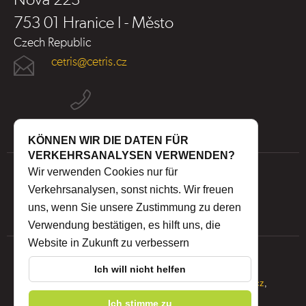
Nová 223
753 01 Hranice I - Město
Czech Republic
cetris@cetris.cz
KÖNNEN WIR DIE DATEN FÜR
VERKEHRSANALYSEN VERWENDEN?
Wir verwenden Cookies nur für
Verkehrsanalysen, sonst nichts. Wir freuen
uns, wenn Sie unsere Zustimmung zu deren
Verwendung bestätigen, es hilft uns, die
Website in Zukunft zu verbessern
Ich will nicht helfen
© 2026 CIDEM Hranice a.s.,
IZON s.r.o.
-
www.cidem.cz
,
Ich stimme zu
www.cetris.cz