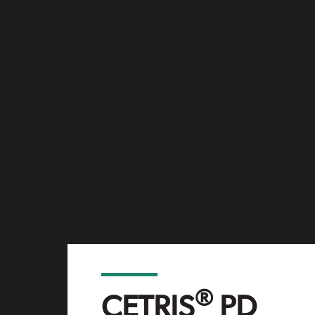
Nová 223
®
CETRIS
PD
753 01 Hranice I - Město