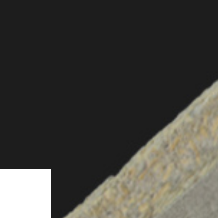
Facebook
cetris@cetris.cz