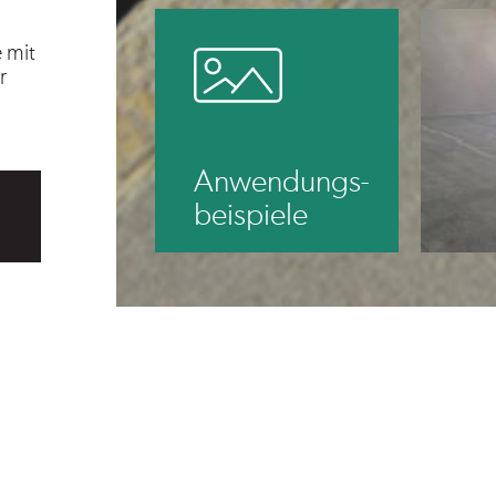
 mit
r
.cetris.cz
Anwendungs-
beispiele
hreibung
Eigenschaften
Dienstleistungen
Verpa