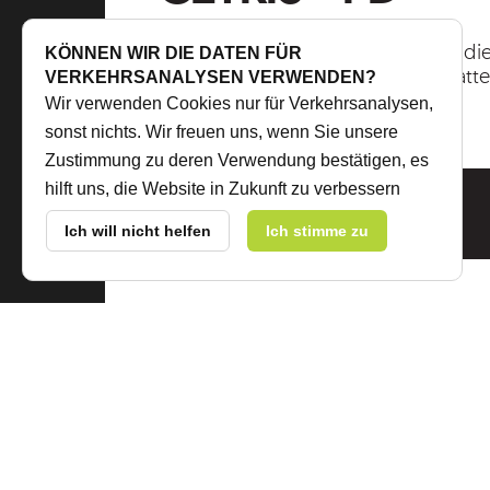
Czech Republic
ist zementgebundene Spanplatte, die
KÖNNEN WIR DIE DATEN FÜR
Nut und Feder versehen ist, mit glatte
VERKEHRSANALYSEN VERWENDEN?
Oberfläche
Wir verwenden Cookies nur für Verkehrsanalysen,
sonst nichts. Wir freuen uns, wenn Sie unsere
Zustimmung zu deren Verwendung bestätigen, es
© 2026 CIDEM Hranice a.s.,
IZON s.r.o.
-
www.cidem.cz
,
www
hilft uns, die Website in Zukunft zu verbessern
Technisches Datenblatt zum
Interne Post
|
Privacy Policy
|
WHISTLEBLOWING
Herunterladen
Ich will nicht helfen
Ich stimme zu
Besc