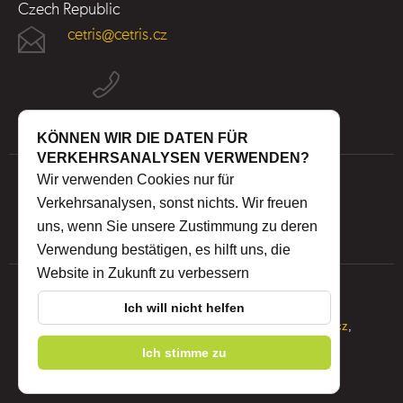
Czech Republic
cetris@cetris.cz
KÖNNEN WIR DIE DATEN FÜR
VERKEHRSANALYSEN VERWENDEN?
Wir verwenden Cookies nur für
Verkehrsanalysen, sonst nichts. Wir freuen
uns, wenn Sie unsere Zustimmung zu deren
Verwendung bestätigen, es hilft uns, die
Website in Zukunft zu verbessern
Ich will nicht helfen
© 2026 CIDEM Hranice a.s.,
IZON s.r.o.
-
www.cidem.cz
,
Ich stimme zu
www.cetris.cz
Interne Post
|
Privacy Policy
|
WHISTLEBLOWING