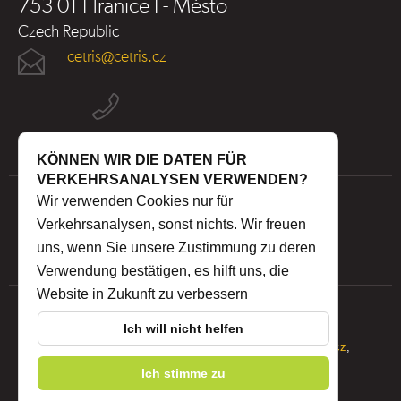
753 01 Hranice I - Město
Czech Republic
cetris@cetris.cz
KÖNNEN WIR DIE DATEN FÜR
VERKEHRSANALYSEN VERWENDEN?
Wir verwenden Cookies nur für
Verkehrsanalysen, sonst nichts. Wir freuen
uns, wenn Sie unsere Zustimmung zu deren
Verwendung bestätigen, es hilft uns, die
Website in Zukunft zu verbessern
Ich will nicht helfen
© 2026 CIDEM Hranice a.s.,
IZON s.r.o.
-
www.cidem.cz
,
Ich stimme zu
www.cetris.cz
Interne Post
|
Privacy Policy
|
WHISTLEBLOWING