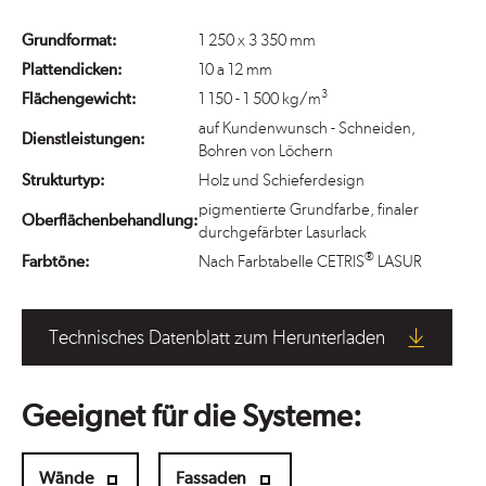
Grundformat:
1 250 x 3 350 mm
Plattendicken:
10 a 12 mm
3
Flächengewicht:
1 150 - 1 500 kg/m
auf Kundenwunsch - Schneiden,
Dienstleistungen:
Bohren von Löchern
Strukturtyp:
Holz und Schieferdesign
pigmentierte Grundfarbe, finaler
Oberflächenbehandlung:
durchgefärbter Lasurlack
®
Farbtöne:
Nach Farbtabelle CETRIS
LASUR
Technisches Datenblatt zum Herunterladen
Geeignet für die Systeme:
Wände
Fassaden