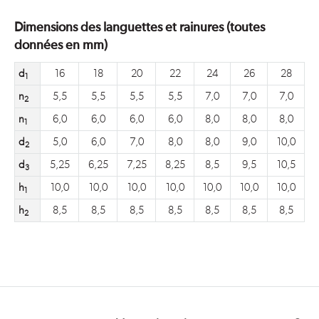
Dimensions des languettes et rainures (toutes
données en mm)
d
16
18
20
22
24
26
28
1
n
5,5
5,5
5,5
5,5
7,0
7,0
7,0
2
n
6,0
6,0
6,0
6,0
8,0
8,0
8,0
1
d
5,0
6,0
7,0
8,0
8,0
9,0
10,0
2
d
5,25
6,25
7,25
8,25
8,5
9,5
10,5
3
h
10,0
10,0
10,0
10,0
10,0
10,0
10,0
1
h
8,5
8,5
8,5
8,5
8,5
8,5
8,5
2