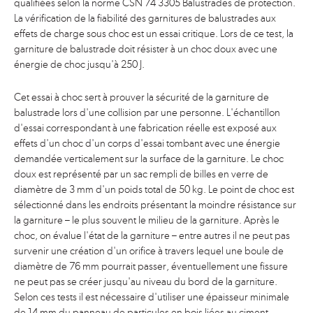
qualifiées selon la norme ČSN 74 3305 Balustrades de protection.
La vérification de la fiabilité des garnitures de balustrades aux
effets de charge sous choc est un essai critique. Lors de ce test, la
garniture de balustrade doit résister à un choc doux avec une
énergie de choc jusqu'à 250 J.
Cet essai à choc sert à prouver la sécurité de la garniture de
balustrade lors d'une collision par une personne. L'échantillon
d'essai correspondant à une fabrication réelle est exposé aux
effets d'un choc d'un corps d'essai tombant avec une énergie
demandée verticalement sur la surface de la garniture. Le choc
doux est représenté par un sac rempli de billes en verre de
diamètre de 3 mm d'un poids total de 50 kg. Le point de choc est
sélectionné dans les endroits présentant la moindre résistance sur
la garniture – le plus souvent le milieu de la garniture. Après le
choc, on évalue l'état de la garniture – entre autres il ne peut pas
survenir une création d'un orifice à travers lequel une boule de
diamètre de 76 mm pourrait passer, éventuellement une fissure
ne peut pas se créer jusqu'au niveau du bord de la garniture.
Selon ces tests il est nécessaire d'utiliser une épaisseur minimale
de 14 mm du panneau de particules en bois liées au ciment