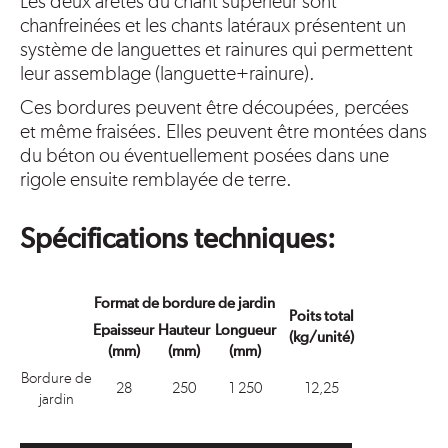
Les deux arêtes du chant supérieur sont
chanfreinées et les chants latéraux présentent un
système de languettes et rainures qui permettent
leur assemblage (languette+rainure).
Ces bordures peuvent être découpées, percées
et même fraisées. Elles peuvent être montées dans
du béton ou éventuellement posées dans une
rigole ensuite remblayée de terre.
Spécifications techniques:
Format de bordure de jardin
Poits total
Epaisseur
Hauteur
Longueur
(kg/unité)
(mm)
(mm)
(mm)
Bordure de
28
250
1 250
12,25
jardin