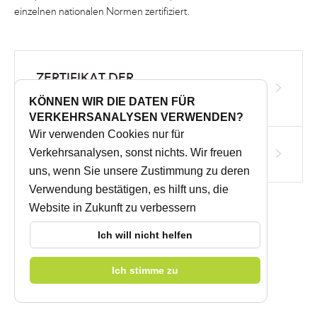
einzelnen nationalen Normen zertifiziert.
ZERTIFIKAT DER
© 2026 CIDEM Hranice a.s.,
IZON s.r.o.
-
www.cidem.cz
,
LEISTUNGSBESTANDIGKEIT
KÖNNEN WIR DIE DATEN FÜR
www.cetris.cz
VERKEHRSANALYSEN VERWENDEN?
Wir verwenden Cookies nur für
Interne Post
|
Privacy Policy
|
WHISTLEBLOWING
Verkehrsanalysen, sonst nichts. Wir freuen
Zertifikat ISO 9001:2015
uns, wenn Sie unsere Zustimmung zu deren
Verwendung bestätigen, es hilft uns, die
Website in Zukunft zu verbessern
Ich will nicht helfen
Ich stimme zu