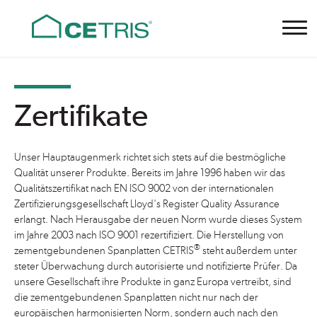
Cetris
Facebook
Pinterest
Youtube
LinkedIn
Zertifikate
Nová 223
753 01 Hranice I - Město
Unser Hauptaugenmerk richtet sich stets auf die bestmögliche
Czech Republic
Qualität unserer Produkte. Bereits im Jahre 1996 haben wir das
cetris@cetris.cz
Qualitätszertifikat nach EN ISO 9002 von der internationalen
Zertifizierungsgesellschaft Lloyd's Register Quality Assurance
erlangt. Nach Herausgabe der neuen Norm wurde dieses System
im Jahre 2003 nach ISO 9001 rezertifiziert. Die Herstellung von
®
zementgebundenen Spanplatten CETRIS
steht außerdem unter
steter Überwachung durch autorisierte und notifizierte Prüfer. Da
unsere Gesellschaft ihre Produkte in ganz Europa vertreibt, sind
die zementgebundenen Spanplatten nicht nur nach der
europäischen harmonisierten Norm, sondern auch nach den