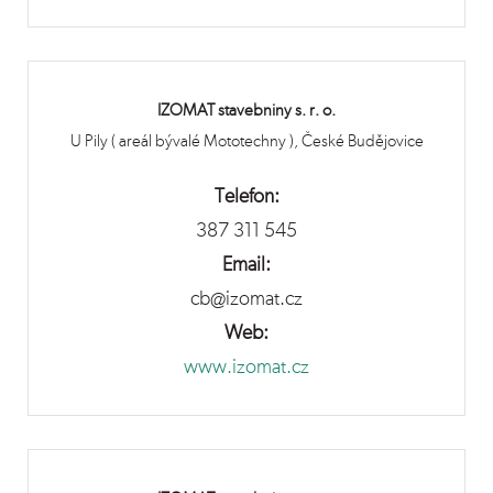
IZOMAT stavebniny s. r. o.
U Pily ( areál bývalé Mototechny ), České Budějovice
Telefon:
387 311 545
Email:
cb@izomat.cz
Web:
www.izomat.cz