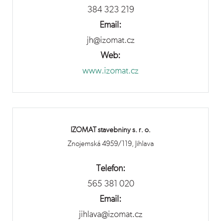
384 323 219
Email:
jh@izomat.cz
Web:
www.izomat.cz
IZOMAT stavebniny s. r. o.
Znojemská 4959/119, Jihlava
Telefon:
565 381 020
Email:
jihlava@izomat.cz