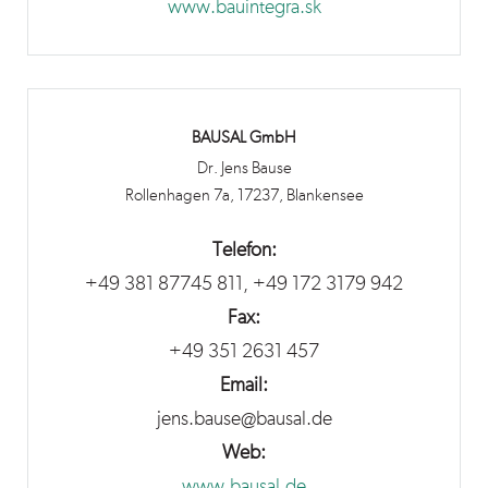
www.bauintegra.sk
BAUSAL GmbH
Dr. Jens Bause
Rollenhagen 7a, 17237, Blankensee
Telefon:
+49 381 87745 811, +49 172 3179 942
Fax:
+49 351 2631 457
Email:
jens.bause@bausal.de
Web:
www.bausal.de