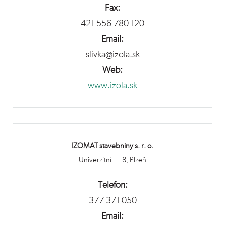
Fax:
421 556 780 120
Email:
slivka@izola.sk
Web:
www.izola.sk
IZOMAT stavebniny s. r. o.
Univerzitní 1118, Plzeň
Telefon:
377 371 050
Email: