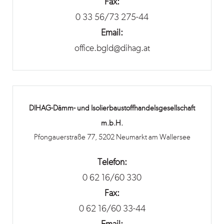
Fax:
0 33 56/73 275-44
Email:
office.bgld@dihag.at
DIHAG-Dämm- und Isolierbaustoffhandelsgesellschaft
m.b.H.
Pfongauerstraße 77, 5202 Neumarkt am Wallersee
Telefon:
0 62 16/60 330
Fax:
0 62 16/60 33-44