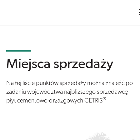
Cetris
Miejsca sprzedaży
Na tej liście punktów sprzedaży można znaleźć po
zadaniu województwa najbliższego sprzedawcę
®
płyt cementowo-drzazgowych CETRIS