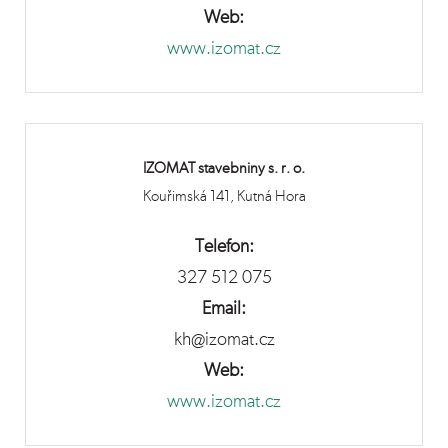
Web:
www.izomat.cz
IZOMAT stavebniny s. r. o.
Kouřimská 141, Kutná Hora
Telefon:
327 512 075
Email:
kh@izomat.cz
Web:
www.izomat.cz