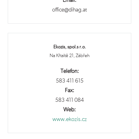
Email:
office@dihag.at
Ekozis, spol.s r.o.
Na Křtaltě 21, Zábřeh
Telefon:
583 411 615
Fax:
583 411 084
Web:
www.ekozis.cz