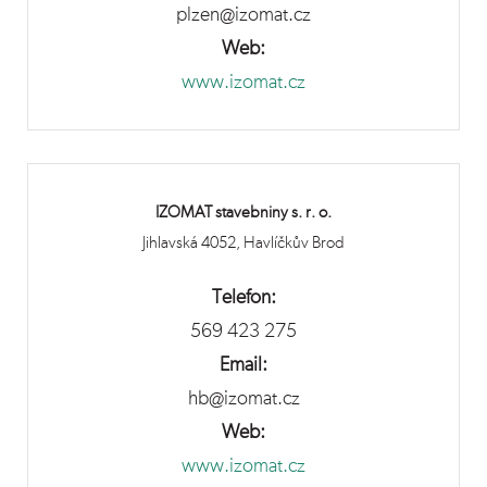
plzen@izomat.cz
Web:
www.izomat.cz
IZOMAT stavebniny s. r. o.
Jihlavská 4052, Havlíčkův Brod
Telefon:
569 423 275
Email:
hb@izomat.cz
Web:
www.izomat.cz