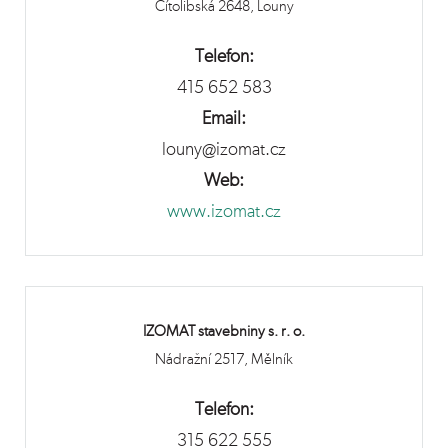
Cítolibská 2648, Louny
Telefon:
415 652 583
Email:
louny@izomat.cz
Web:
www.izomat.cz
IZOMAT stavebniny s. r. o.
Nádražní 2517, Mělník
Telefon:
315 622 555