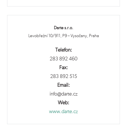
Darte s.r.o.
Levobřežní 10/911, P9 – Vysočany, Praha
Telefon:
283 892 460
Fax:
283 892 515
Email:
info@darte.cz
Web:
www.darte.cz