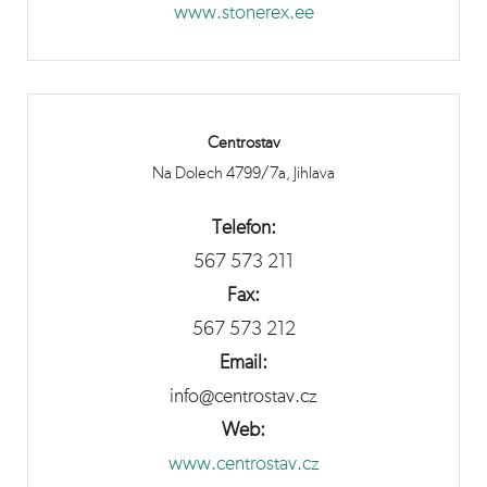
www.stonerex.ee
Centrostav
Na Dolech 4799/7a, Jihlava
Telefon:
567 573 211
Fax:
567 573 212
Email:
info@centrostav.cz
Web:
www.centrostav.cz