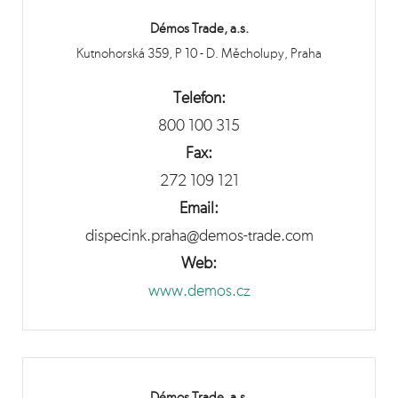
Démos Trade, a.s.
Kutnohorská 359, P 10 - D. Měcholupy, Praha
Telefon:
800 100 315
Fax:
272 109 121
Email:
dispecink.praha@demos-trade.com
Web:
www.demos.cz
Démos Trade, a.s.